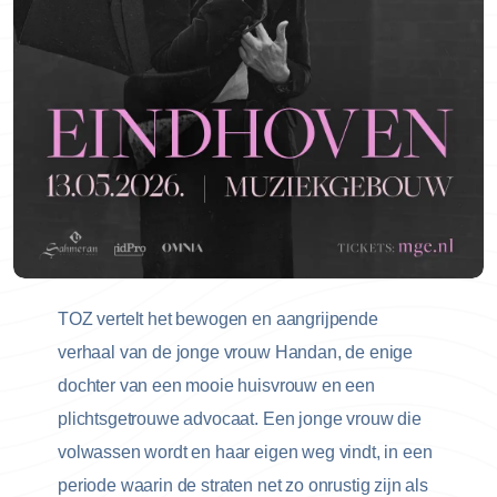
TOZ vertelt het bewogen en aangrijpende
verhaal van de jonge vrouw Handan, de enige
dochter van een mooie huisvrouw en een
plichtsgetrouwe advocaat. Een jonge vrouw die
volwassen wordt en haar eigen weg vindt, in een
periode waarin de straten net zo onrustig zijn als