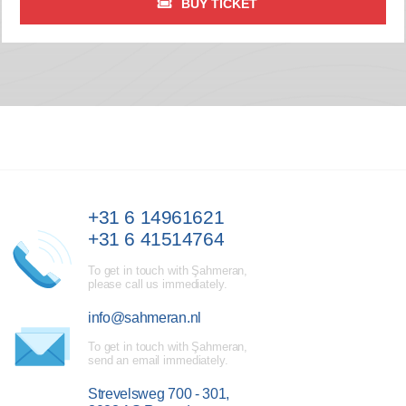
BUY TICKET
+31 6 14961621
+31 6 41514764
To get in touch with Şahmeran,
please call us immediately.
info@sahmeran.nl
To get in touch with Şahmeran,
send an email immediately.
Strevelsweg 700 - 301,