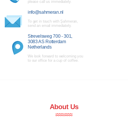
please call us immediately.
info@sahmeran.nl
To get in touch with Şahmeran,
send an email immediately.
Strevelsweg 700 - 301,
3083 AS Rotterdam
Netherlands
We look forward to welcoming you
to our office for a cup of coffee.
About Us