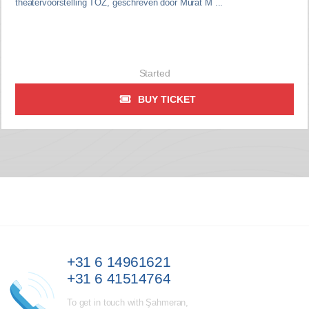
theatervoorstelling TOZ, geschreven door Murat M ...
Started
BUY TICKET
+31 6 14961621
+31 6 41514764
To get in touch with Şahmeran,