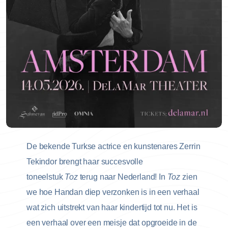
De bekende Turkse actrice en kunstenares Zerrin
Tekindor brengt haar succesvolle
toneelstuk
Toz
terug naar Nederland! In
Toz
zien
we hoe Handan diep verzonken is in een verhaal
wat zich uitstrekt van haar kindertijd tot nu. Het is
een verhaal over een meisje dat opgroeide in de