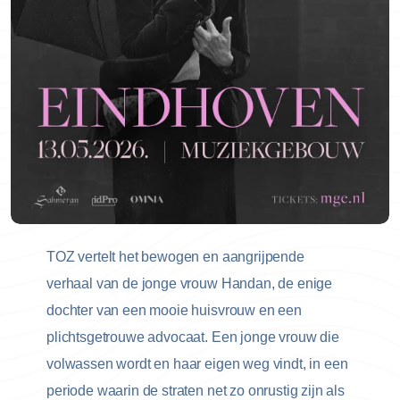
TOZ vertelt het bewogen en aangrijpende
verhaal van de jonge vrouw Handan, de enige
dochter van een mooie huisvrouw en een
plichtsgetrouwe advocaat. Een jonge vrouw die
volwassen wordt en haar eigen weg vindt, in een
periode waarin de straten net zo onrustig zijn als