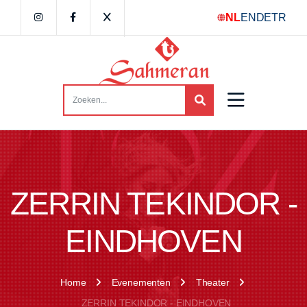
NL
EN
DE
TR
ZERRIN TEKINDOR -
EINDHOVEN
Home
Evenementen
Theater
ZERRIN TEKINDOR - EINDHOVEN