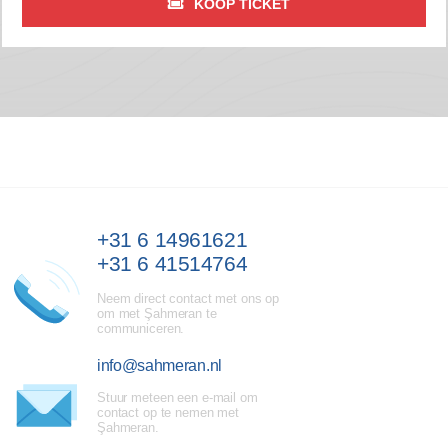
KOOP TICKET
+31 6 14961621
+31 6 41514764
Neem direct contact met ons op
om met Şahmeran te
communiceren.
info@sahmeran.nl
Stuur meteen een e-mail om
contact op te nemen met
Şahmeran.