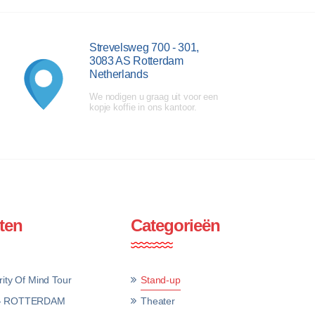
Strevelsweg 700 - 301,
3083 AS Rotterdam
Netherlands
We nodigen u graag uit voor een
kopje koffie in ons kantoor.
ten
Categorieën
ity Of Mind Tour
Stand-up
 - ROTTERDAM
Theater