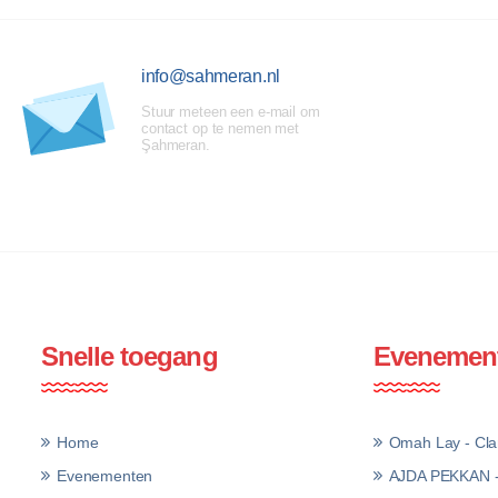
info@sahmeran.nl
Stuur meteen een e-mail om
contact op te nemen met
Şahmeran.
Snelle toegang
Evenemen
Home
Omah Lay - Clar
Evenementen
AJDA PEKKAN