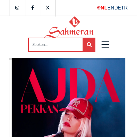
NL
EN
DE
TR