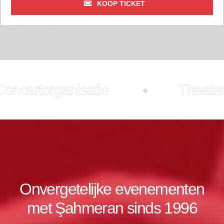
KOOP TICKET
nisatie
Theatervoorstelli
Onvergetelijke evenementen
met Şahmeran sinds 1996