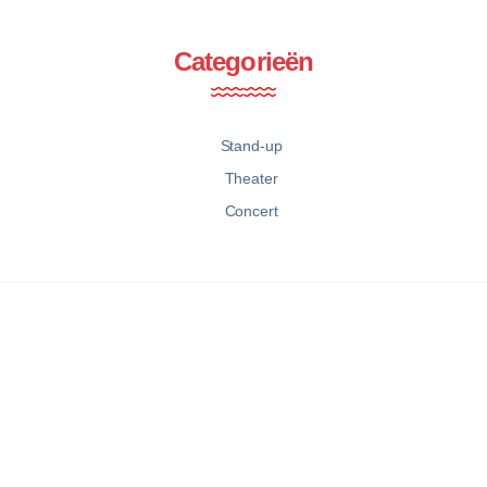
Categorieën
Stand-up
Theater
Concert
Copyright © 2025
Şahmeran
. All rights reserved.
Webdesign:
MAVİKEDİ