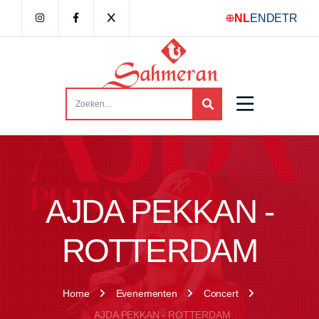
NL
EN
DE
TR
AJDA PEKKAN -
ROTTERDAM
Home
Evenementen
Concert
AJDA PEKKAN - ROTTERDAM