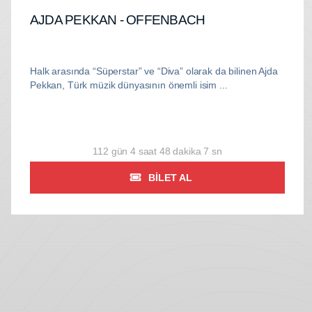
AJDA PEKKAN - OFFENBACH
Halk arasında “Süperstar” ve “Diva” olarak da bilinen Ajda
Pekkan, Türk müzik dünyasının önemli isim ...
112 gün 4 saat 48 dakika 5 sn
BILET AL