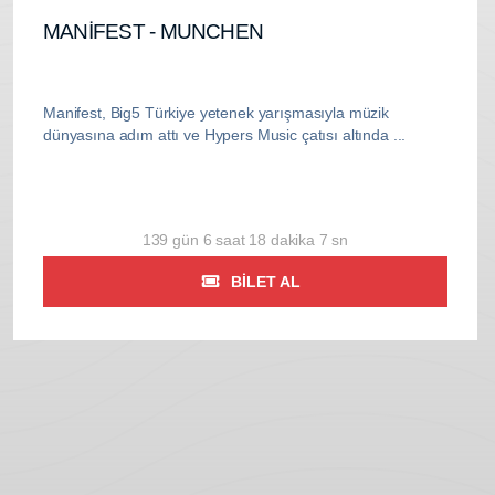
MANİFEST - MUNCHEN
Manifest, Big5 Türkiye yetenek yarışmasıyla müzik
dünyasına adım attı ve Hypers Music çatısı altında ...
139 gün 6 saat 18 dakika 5 sn
BILET AL