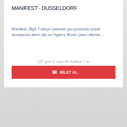
MANİFEST - DUSSELDORF
Manifest, Big5 Türkiye yetenek yarışmasıyla müzik
dünyasına adım attı ve Hypers Music çatısı altında ...
127 gün 5 saat 48 dakika 5 sn
BILET AL