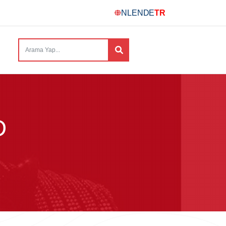
NL
EN
DE
TR
D