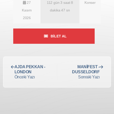
27
112 gün 3 saat 8
Konser
Kasım
dakika 46 sn
2026
BILET AL
AJDA PEKKAN -
MANİFEST -
LONDON
DUSSELDORF
Önceki Yazı
Sonraki Yazı