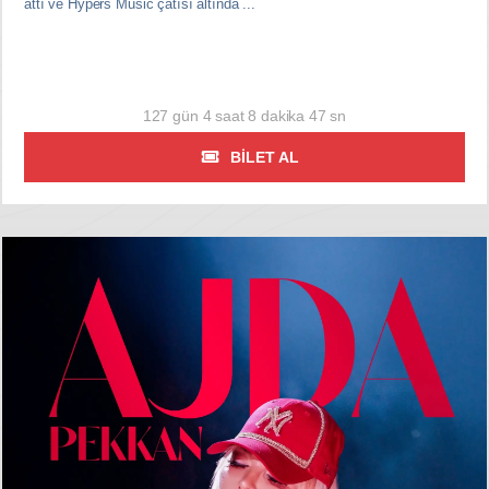
attı ve Hypers Music çatısı altında ...
127 gün 4 saat 8 dakika 46 sn
BILET AL