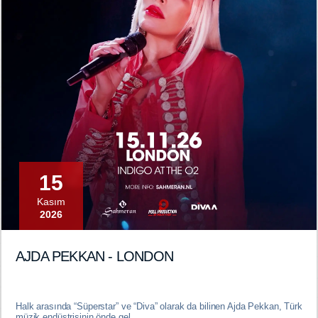
15
Kasım
2026
AJDA PEKKAN - LONDON
Halk arasında “Süperstar” ve “Diva” olarak da bilinen Ajda Pekkan, Türk
müzik endüstrisinin önde gel ...