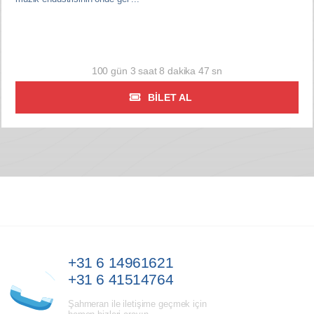
100 gün 3 saat 8 dakika 46 sn
BILET AL
+31 6 14961621
+31 6 41514764
Şahmeran ile iletişime geçmek için