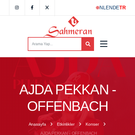
NL
EN
DE
TR
AJDA PEKKAN -
OFFENBACH
Anasayfa
Etkinlikler
Konser
AJDA PEKKAN - OFFENBACH