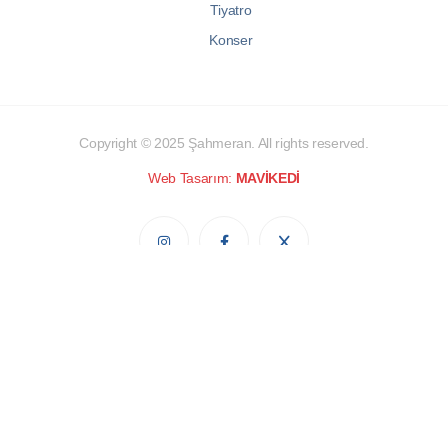
Tiyatro
Konser
Copyright © 2025
Şahmeran
. All rights reserved.
Web Tasarım:
MAVİKEDİ
Gizlilik Sözleşmesi
Çerez Politikası
Kişisel Verilerin Korunması