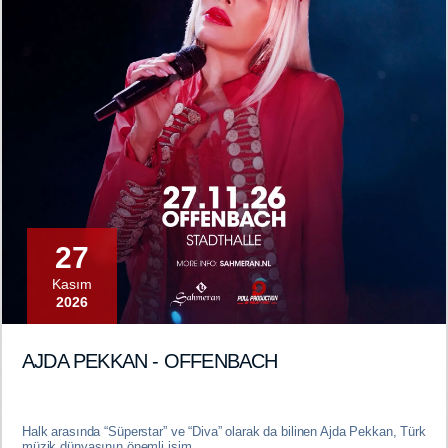
27
Kasım
2026
AJDA PEKKAN - OFFENBACH
Halk arasında “Süperstar” ve “Diva” olarak da bilinen Ajda Pekkan, Türk
müzik dünyasının önemli isim ...