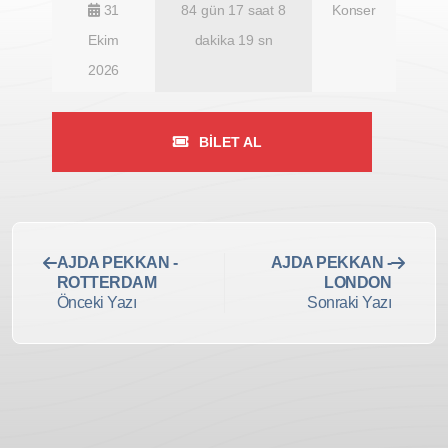
31
84 gün 17 saat 8
Konser
Ekim
dakika 18 sn
2026
BILET AL
AJDA PEKKAN -
AJDA PEKKAN -
ROTTERDAM
LONDON
Önceki Yazı
Sonraki Yazı