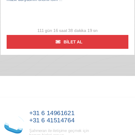
111 gün 16 saat 38 dakika 18 sn
BILET AL
+31 6 14961621
+31 6 41514764
Şahmeran ile iletişime geçmek için