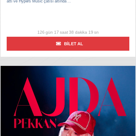
attı ve Hypers Music çatısı altında ...
126 gün 17 saat 38 dakika 18 sn
BILET AL