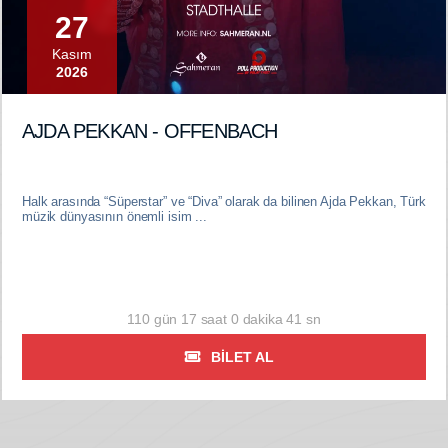
27
Kasım
2026
AJDA PEKKAN - OFFENBACH
Halk arasında “Süperstar” ve “Diva” olarak da bilinen Ajda Pekkan, Türk
müzik dünyasının önemli isim ...
110 gün 17 saat 0 dakika 40 sn
BILET AL