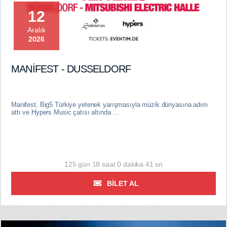
12
Aralık
2026
MANİFEST - DUSSELDORF
Manifest, Big5 Türkiye yetenek yarışmasıyla müzik dünyasına adım
attı ve Hypers Music çatısı altında ...
125 gün 18 saat 0 dakika 40 sn
BILET AL