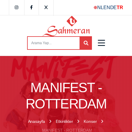
NL
EN
DE
TR
MANIFEST -
ROTTERDAM
Anasayfa
Etkinlikler
Konser
MANIFEST - ROTTERDAM